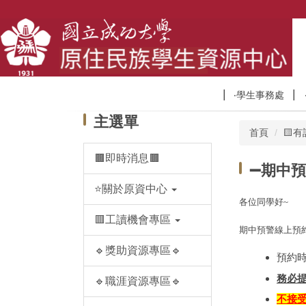
跳
到
主
要
內
容
‧學生事務處
區
主選單
首頁
🟨
🟫即時消息🟫
➖期中
⭐️關於原資中心
各位同學好~
🟥工讀機會專區
期中預警線上預
🔹獎助資源專區🔹
預約
務必
🔹職涯資源專區🔹
不接