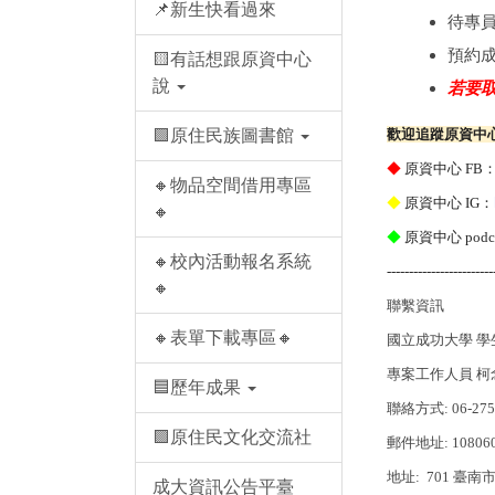
📌新生快看過來
待專
預約
🟨有話想跟原資中心
說
若要
🟩原住民族圖書館
歡迎追蹤原資中
◆
原資中心 FB
🔸物品空間借用專區
◆
原資中心 IG：
🔸
◆
原資中心 podc
🔸校內活動報名系統
------------------------
🔸
聯繫資訊
🔸表單下載專區🔸
國立成功大學 
專案工作人員 柯念竹 N
🟦歷年成果
聯絡方式: 06-275
🟪原住民文化交流社
郵件地址: 1080601
地址: 701 
成大資訊公告平臺