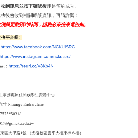
員
收到訊息並按下確認後
即是預約成功。
成功後會收到相關晤談資訊，再請詳閱！
取消與更動預約時間，請務必來信來電告知。
心各平台喔！
：
https://www.facebook.com/NCKUISRC
https://www.instagram.com/nckuisrc/
ast：
https://reurl.cc/V8Kb4N
---------------------------------
學生事務處原住民族學生資源中心
inungu Kadrarulane
7575#50318
7@gs.ncku.edu.tw
臺南市東區大學路1號 （光復校區雲平大樓東棟６樓）