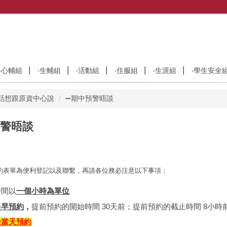
‧心輔組
‧生輔組
‧活動組
‧住服組
‧生涯組
‧學生安全
有話想跟原資中心說
➖期中預警晤談
預警晤談
約表單為便利登記以及聯繫，再請各位務必注意以下事項：
時間以
一個小時為單位
提早預約
，
提前預約的開始時間 30天前；提前預約的截止時間 8小時
受當天預約