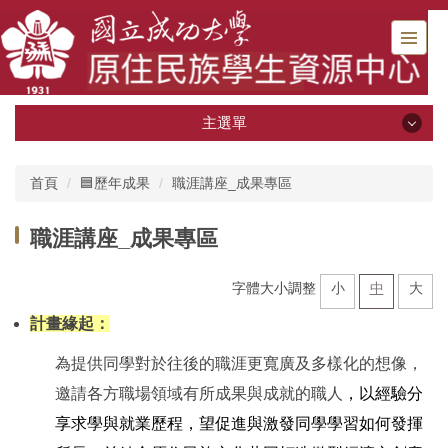
跳
到
主
要
內
容
主選單
區
主選單
首頁
🟦歷年成果
職涯講座_成果專區
🟫即時消息🟫
職涯講座_成果專區
⭐️關於原資中心
字體大小調整
小
中
大
🟥工讀機會專區
計畫緣起：
🔹獎助資源專區🔹
為提供同學對於往後的職涯更寬廣及多樣化的想像，
邀請各方職場領域有所成果與成就的職人
，以經驗分
🔹職涯資源專區🔹
享求學與就業歷程，望促進與激發同學學習如何發揮