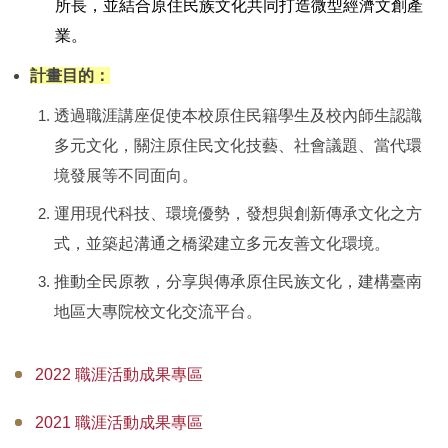
📌新生快看過來
所長，並結合原住民族文化共同打造微型經濟文創產
業。
🟨有話想跟原資中心說
計畫目的：
🟩原住民族圖書館
透過職涯講座促使本校原住民籍學生及校內師生認識
🔸物品空間借用專區🔸
多元文化，關注原住民文化技藝、社會議題、當代環
境發展等不同面向。
🔸校內活動報名系統🔸
運用現代科技、環境優勢，發想與創新傳承文化之方
🔸表單下載專區🔸
式，並築起溝通之橋梁建立多元友善文化環境。
🟦歷年成果
推動全民原教，分享與傳承原住民族文化，建構臺南
地區大專院校文化交流平台。
🟪原住民文化交流社
成大資訊公告平臺 APP「KUAP」
2022 職涯活動成果專區
2021 職涯活動成果專區