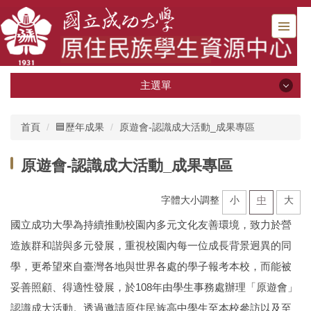
跳
到
主
要
內
容
主選單
區
主選單
首頁
🟦歷年成果
原遊會-認識成大活動_成果專區
🟫即時消息🟫
原遊會-認識成大活動_成果專區
⭐️關於原資中心
字體大小調整
小
中
大
🟥工讀機會專區
國立成功大學為持續推動校園內多元文化友善環境，致力於營
造族群和諧與多元發展，重視校園內每一位成長背景迥異的同
🔹獎助資源專區🔹
學，更希望來自臺灣各地與世界各處的學子報考本校，而能被
🔹職涯資源專區🔹
妥善照顧、得適性發展，於108年由學生事務處辦理「原遊會」
認識成大活動。透過邀請原住民族高中學生至本校參訪以及至