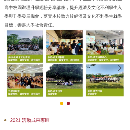
📌新生快看過來
高中校園辦理升學經驗分享講座，提升經濟及文化不利學生入
🟨有話想跟原資中心說
學與升學發展機會，落實本校致力於經濟及文化不利學生就學
目標，善盡大學社會責任。
🟩原住民族圖書館
🔸物品空間借用專區🔸
🔸校內活動報名系統🔸
🔸表單下載專區🔸
🟦歷年成果
🟪原住民文化交流社
成大資訊公告平臺 APP「KUAP」
2021 活動成果專區